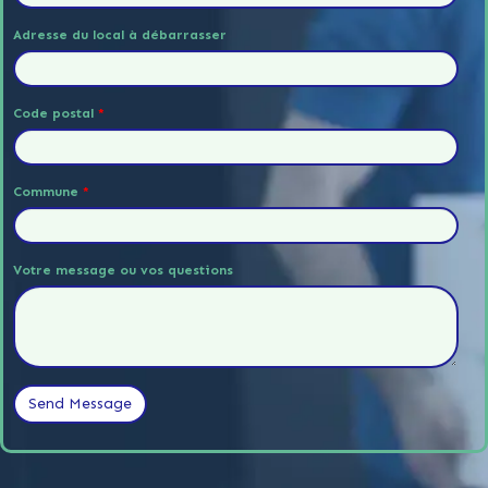
Adresse du local à débarrasser
Code postal
*
Commune
*
Votre message ou vos questions