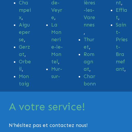
Cha
de-
ières
nt
,
mpei
Veyr
-les-
Effia
x
,
e
,
Vare
t
,
Aigu
La
nnes
Sain
eper
Mon
,
t-
se
,
neri
Thur
Pries
Gerz
e-le-
et
,
t-
at
,
Mon
Rom
Bra
Orbe
tel
,
agn
mef
il
,
Mur-
at
,
ant
,
Mon
sur-
Char
taig
bonn
A votre service!
N'hésitez pas et
contactez nous
!