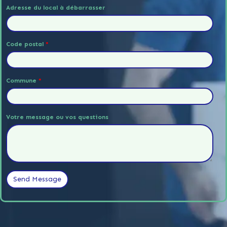
Adresse du local à débarrasser
Code postal
*
Commune
*
Votre message ou vos questions