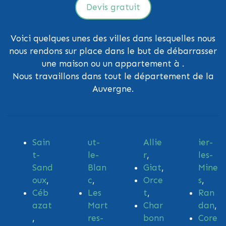
Devis gratuit
Voici quelques unes des villes dans lesquelles nous
nous rendons sur place dans le but de débarrasser
une maison ou un appartement à .
Nous travaillons dans tout le département de la
Auvergne.
Sain
ut-
Allie
ier-
t-
le-
r
,
les-
Sand
Blan
Giat
,
Mine
oux
,
c
,
Orce
s
,
Céb
Les
t
,
Ran
azat
Mart
Char
dan
,
,
res-
bonn
Core